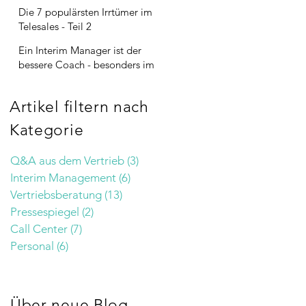
Die 7 populärsten Irrtümer im
Telesales - Teil 2
Ein Interim Manager ist der
bessere Coach - besonders im
Vertrieb
Artikel filtern nach
Kategorie
Q&A aus dem Vertrieb
(3)
3 Beiträge
Interim Management
(6)
6 Beiträge
Vertriebsberatung
(13)
13 Beiträge
Pressespiegel
(2)
2 Beiträge
Call Center
(7)
7 Beiträge
Personal
(6)
6 Beiträge
Über neue Blog-