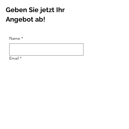
Geben Sie jetzt Ihr
Angebot ab!
Name
*
Email
*
Angebot für ...
*
Vertriebsberatung.de
Vertriebsberater.de
Beide Domains
Angebot Euro
*